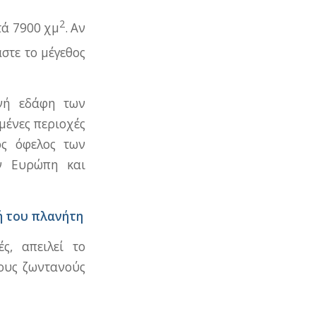
2
τά 7900 χμ
. Αν
στε το μέγεθος
ενή εδάφη των
μένες περιοχές
ος όφελος των
ν Ευρώπη και
ή του πλανήτη
ς, απειλεί το
τους ζωντανούς