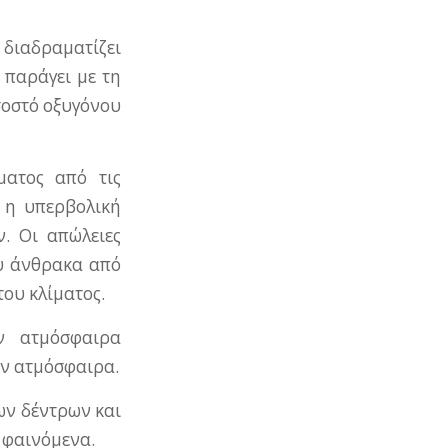
 διαδραματίζει
 παράγει με τη
σοστό οξυγόνου
ματος από τις
ο η υπερβολική
. Οι απώλειες
υ άνθρακα από
ου κλίματος.
ν ατμόσφαιρα
ην ατμόσφαιρα.
ων δέντρων και
 φαινόμενα.