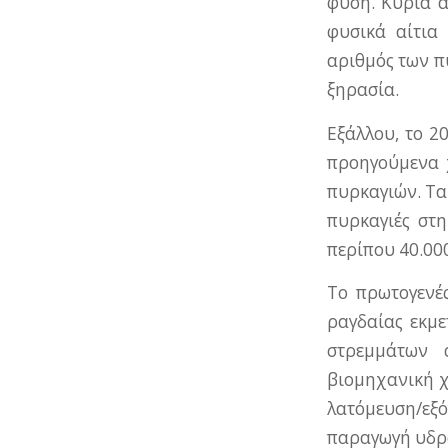
φύση. Κύρια α
φυσικά αίτια
αριθμός των πυ
ξηρασία.
Εξάλλου, το 2
προηγούμενα 
πυρκαγιών. Τα 
πυρκαγιές στ
περίπου 40.00
Το πρωτογενές
ραγδαίας εκμε
στρεμμάτων 
βιομηχανική χ
λατόμευση/ε
παραγωγή υδρο