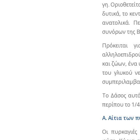
γη. Οριοθετείτ
δυτικά, το κεν
ανατολικά. Π
συνόρων της Β
Πρόκειται γ
αλληλοεπιδρού
και ζώων, ένα 
του γλυκού ν
συμπεριλαμβα
Το Δάσος αυτό
περίπου το 1/4
Α. Αίτια των 
Οι πυρκαγιές