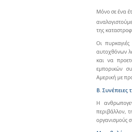
Μόνο σε ένα έ
αναλογιστούμε
της καταστροφ
Οι πυρκαγιές
αυτοχθόνων λα
και να προετ
εμπορικών σ
Αμερική με προ
Β
.
Συνέπειες 
Η ανθρωπογεν
περιβάλλον, τ
οργανισμούς σ