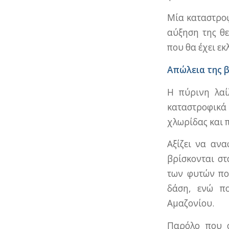
Μία καταστροφ
αύξηση της θ
που θα έχει εκ
Απώλεια της β
H πύρινη λαί
καταστροφικά 
χλωρίδας και 
Αξίζει να ανα
βρίσκονται στ
των φυτών πο
δάση, ενώ πο
Αμαζονίου.
Παρόλο που ο