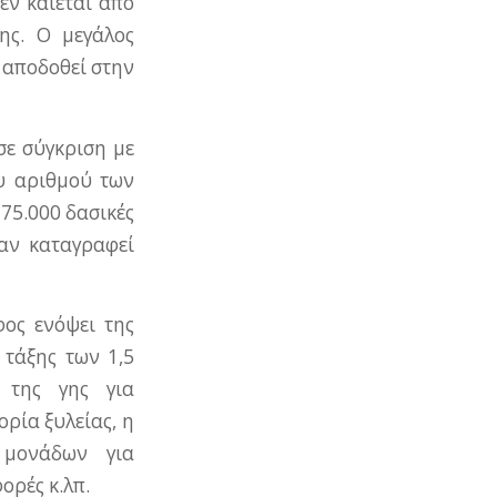
εν καίεται από
ης. Ο μεγάλος
α αποδοθεί στην
σε σύγκριση με
υ αριθμού των
 75.000 δασικές
αν καταγραφεί
φος ενόψει της
 τάξης των 1,5
 της γης για
ρία ξυλείας, η
 μονάδων για
ορές κ.λπ.