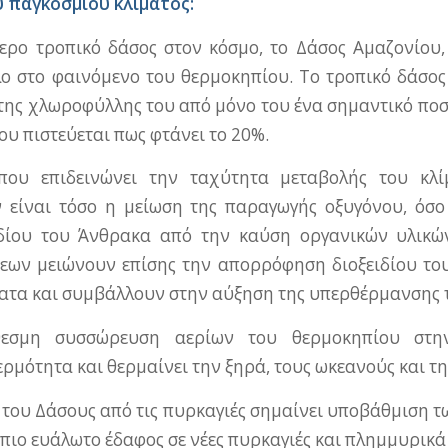
 παγκόσμιου κλίματος
:
ερο τροπικό δάσος στον κόσμο, το Δάσος Αμαζονίου,
ο στο φαινόμενο του θερμοκηπίου. Το τροπικό δάσος
ης χλωροφύλλης του από μόνο του ένα σημαντικό πο
ου πιστεύεται πως φτάνει το 20%.
που επιδεινώνει την ταχύτητα μεταβολής του κλί
ν είναι τόσο η μείωση της παραγωγής οξυγόνου, όσ
ιδίου του Άνθρακα από την καύση οργανικών υλικών
σεων μειώνουν επίσης την απορρόφηση διοξειδίου το
ατα και συμβάλλουν στην αύξηση της υπερθέρμανσης τ
εσμη συσσώρευση αερίων του θερμοκηπίου στη
ερμότητα και θερμαίνει την ξηρά, τους ωκεανούς και τ
του Δάσους από τις πυρκαγιές σημαίνει υποβάθμιση τ
 πιο ευάλωτο έδαφος σε νέες πυρκαγιές και πλημμυρικά