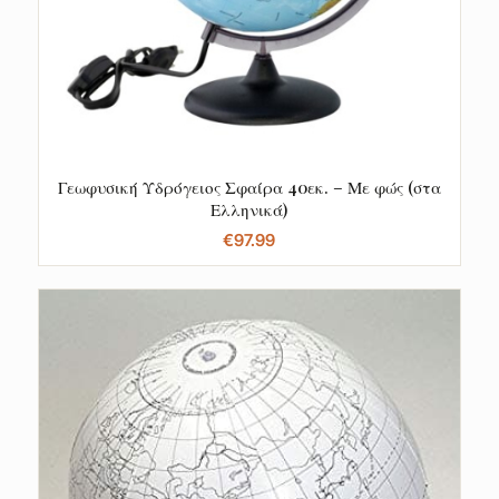
Γεωφυσική Υδρόγειος Σφαίρα 40εκ. – Με φώς (στα
Ελληνικά)
€
97.99