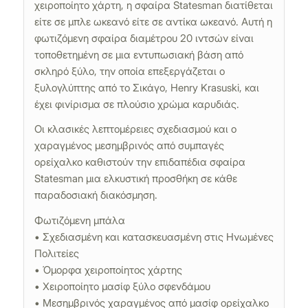
χειροποίητο χάρτη, η σφαίρα Statesman διατίθεται
είτε σε μπλε ωκεανό είτε σε αντίκα ωκεανό. Αυτή η
φωτιζόμενη σφαίρα διαμέτρου 20 ιντσών είναι
τοποθετημένη σε μια εντυπωσιακή βάση από
σκληρό ξύλο, την οποία επεξεργάζεται ο
ξυλογλύπτης από το Σικάγο, Henry Krasuski, και
έχει φινίρισμα σε πλούσιο χρώμα καρυδιάς.
Οι κλασικές λεπτομέρειες σχεδιασμού και ο
χαραγμένος μεσημβρινός από συμπαγές
ορείχαλκο καθιστούν την επιδαπέδια σφαίρα
Statesman μια ελκυστική προσθήκη σε κάθε
παραδοσιακή διακόσμηση.
Φωτιζόμενη μπάλα
• Σχεδιασμένη και κατασκευασμένη στις Ηνωμένες
Πολιτείες
• Όμορφα χειροποίητος χάρτης
• Χειροποίητο μασίφ ξύλο σφενδάμου
• Μεσημβρινός χαραγμένος από μασίφ ορείχαλκο