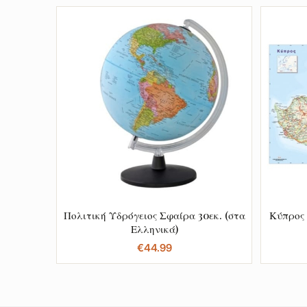
Πολιτική Υδρόγειος Σφαίρα 30εκ. (στα
Κύπρος 
Ελληνικά)
€
44.99