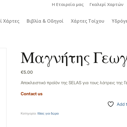
Η Εταιρεία μας
Γκαλερί Χαρτών
ί Χάρτες
Βιβλία & Οδηγοί
Χάρτες Τοίχου
Υδρόγε
Μαγνήτης Γεω
€
5.00
Αποκλειστικό προϊόν της SELAS για τους λάτρεις της 
Contact us
Add t
Κατηγορία:
Ιδέες για δώρα